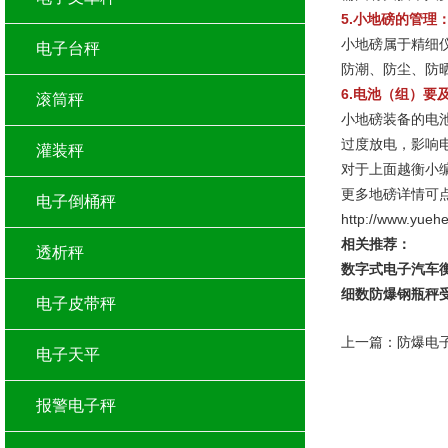
5.小地磅的管理
小地磅属于精细
电子台秤
防潮、防尘、防
6.电池（组）要
滚筒秤
小地磅装备的电
过度放电，影响
灌装秤
对于上面越衡小
更多地磅详情可
电子倒桶秤
http://www.yueh
相关推荐：
透析秤
数字式电子汽车
细数防爆钢瓶秤
电子皮带秤
上一篇：
防爆电
电子天平
报警电子秤