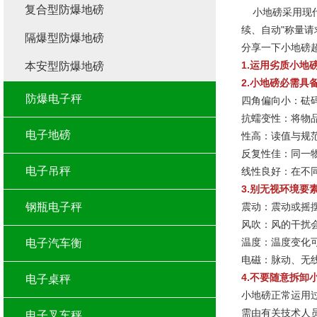
复合型防爆地磅
小地磅采用现代
续、自动"称量
隔爆型防爆地磅
分享一下小地磅
1.运用劣质小地
本安型防爆地磅
2.小地磅必需具
防爆电子秤
四角偏向小：砝
抗蠕变性：将物
电子地磅
性高：读值与规
反复性佳：同一
电子吊秤
线性良好：在不
3.别无视环境要
钢瓶电子秤
震动：震动或摇
风吹：风的干扰
温度：温度变化
电子汽车衡
电磁：脉动、无
4.不要随意拆卸
电子桌秤
小地磅正常运用
需由有关技术人
电子叉车秤