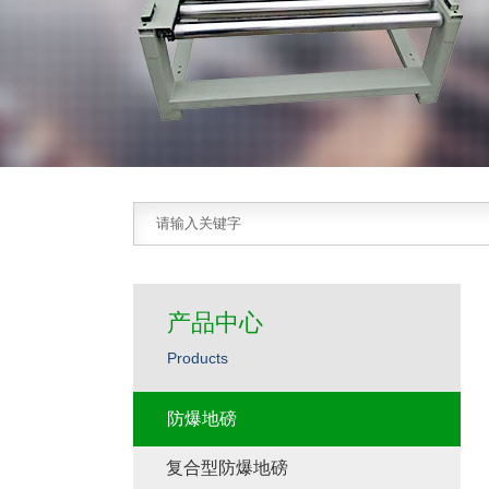
产品中心
Products
防爆地磅
复合型防爆地磅