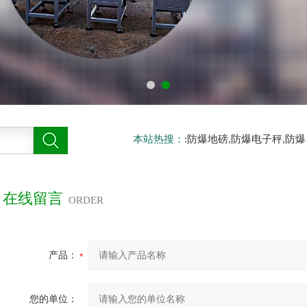
本站热搜：
:防爆地磅,防爆电子秤,防
在线留言
ORDER
产品：
您的单位：