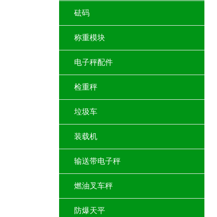
砝码
称重模块
电子秤配件
检重秤
垃圾车
装载机
输送带电子秤
燃油叉车秤
防爆天平