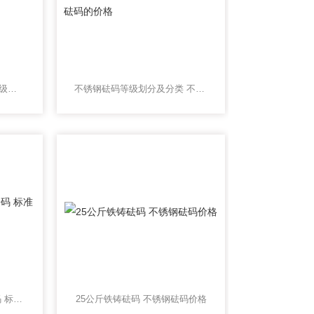
砝码的使用注意事项 M1等级砝码规格分类
不锈钢砝码等级划分及分类 不同砝码的价格
带钩子标准无磁不锈钢砝码 标准砝码多少钱
25公斤铁铸砝码 不锈钢砝码价格