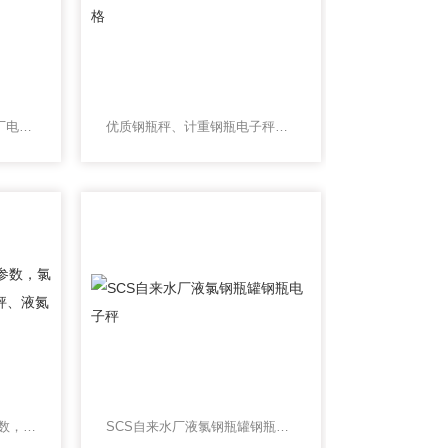
带打印二氧化碳钢瓶秤 工厂电子磅秤气瓶称
优质钢瓶秤、计重钢瓶电子秤价格
SCS安徽3吨氯气钢瓶秤参数，氯气2吨钢瓶、甲烷钢瓶电子秤、液氮钢瓶秤
SCS自来水厂液氯钢瓶罐钢瓶电子秤