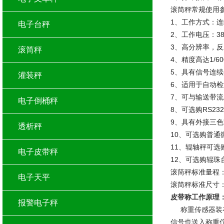
滚筒秤常规使用
1、工作方式：
电子台秤
2、工作电压：380VA
3、高分辨率，
滚筒秤
4、精度高达1/600
5、具有信号连
灌装秤
6、适用于自动
7、可与输送带
电子倒桶秤
8、可选购RS2
9、具有外接三
透析秤
10、可选购普
11、辊轴秤可选
电子皮带秤
12、可选购辊珠
滚筒秤标准量程：30KG/
电子天平
滚筒秤标准尺寸：300
皮带称工作原理
报警电子秤
称重传感器装在
信号也送入称重