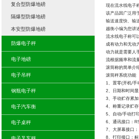
复合型防爆地磅
现在流水线电子
该产品因广泛用
隔爆型防爆地磅
输送速度快、输
越衡小编为您讲
本安型防爆地磅
流水线电子称可
防爆电子秤
成有动力和无动
动力就是需要人
电子地磅
流根据频率和流
滚筒称的简单介
电子吊秤
滚筒秤系统功能
1、置零(开机/
钢瓶电子秤
2、日期和时间显
3、手动贮存累
4、称重记录贮
电子汽车衡
5、自动/手动打
6、通讯接口：R
电子桌秤
7、大屏幕接口：
8、打印接口：标
电子叉车秤