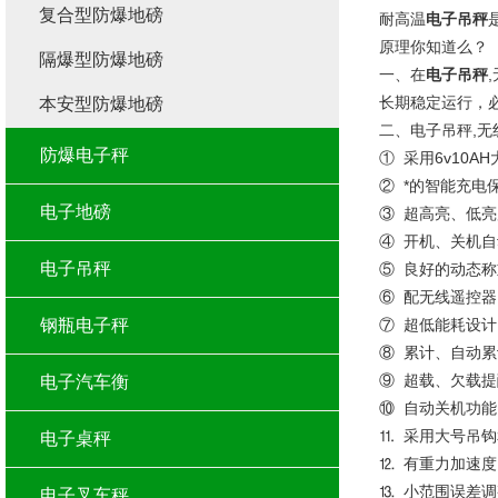
复合型防爆地磅
耐高温
电子吊秤
原理你知道么？
隔爆型防爆地磅
一、在
电子吊秤
长期稳定运行，
本安型防爆地磅
二、电子吊秤,无
防爆电子秤
① 采用6v10
② *的智能充
电子地磅
③ 超高亮、低
④ 开机、关机
电子吊秤
⑤ 良好的动态
⑥ 配无线遥控
钢瓶电子秤
⑦ 超低能耗设
⑧ 累计、自动
⑨ 超载、欠载提
电子汽车衡
⑩ 自动关机功
⒒ 采用大号吊
电子桌秤
⒓ 有重力加速
⒔ 小范围误差
电子叉车秤