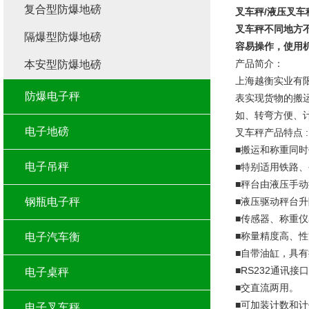
复合型防爆地磅
叉车秤/液压叉车
叉车秤不同地方
隔爆型防爆地磅
容易操作，使用
产品简介：
本安型防爆地磅
上海越衡实业有
防爆电子秤
表实现货物的搬
如、转弯方便、
电子地磅
叉车秤产品特点 :
■搬运和称重同
电子吊秤
■特别适用铁路
■秤台由液压手
钢瓶电子秤
■液压驱动秤台
■传感器、称重仪
■称量精度高、性
电子汽车衡
■自带油缸，具
■RS232通讯
电子桌秤
■交直流两用。
■可加装计数和
电子叉车秤