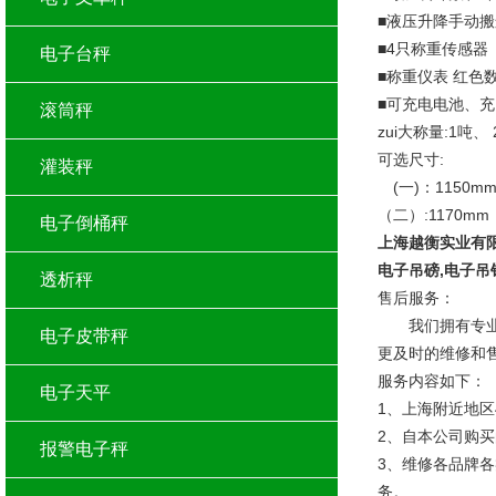
■液压升降手动
■4只称重传感器
电子台秤
■称重仪表 红色数码
■可充电电池、充电
滚筒秤
zui大称量:1吨、
可选尺寸:
灌装秤
(一)：1150m
（二）:1170mm
电子倒桶秤
上海越衡实业有限
电子吊磅,电子吊
透析秤
售后服务：
我们拥有专业的
电子皮带秤
更及时的维修和
服务内容如下：
电子天平
1、上海附近地区
2、自本公司购
报警电子秤
3、维修各品牌
务。