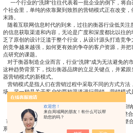
一个行业的“洗牌”往往代表着一批企业的倒下，将自
个社会里，单纯的依靠聚到致胜的营销模式正在改变，
末路。
随着互联网信息时代的到来，过往的衡器行业低关注
的信息获取渠道和内容，无论是广度和深度都比以往的
乏了原创的设计泛滥于整个行业，从设计源头打造竞争
的竞争越来越强，如何更有效的争夺的客户资源，并把
点研究的课题。
对于衡器制造企业而言，行业“洗牌”成为无法避免的
这种趋势背景下，找出衡器品牌的立足关键点，并紧跟
器营销模式的新模式。
营销模式是指人们在营销过程中采取不同的方式方法
场，另一种是关于客户的两种渠道进行营销。营销模式
目前*的营销模式从构筑方式上划分，有两大主流：
一：以市场细分法，通过企业管理体系细分延伸归纳
欢迎您！
来自局域网的朋友！有什么可以帮
二：以客户整合法，通过建立客户的价值核心，整合
助您的吗？
市场营销模式是以企业为中心构筑的营销体系，而整合
系。