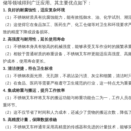
储等领域得到广泛应用。其主要优点如下：
1. 良好的
耐腐蚀性，适应复杂环境
（1）不锈钢材质具有抗腐蚀能力，能有效抵御水、油、化学试剂、潮
（2）这使得它在食品加工、医药生产、化工仓储等对卫生和环境要求
致的精度下降或设备损坏。
2.
高强度与耐用性，延长使用寿命
（1）不锈钢本身具有较高的机械强度，能够承受叉车作业时的频繁承
（2）相较于普通材质的称重设备，不锈钢叉车秤更能适应高强度、高
护成本，使用寿命更长。
3.
清洁便捷，符合卫生标准
（1）不锈钢表面光滑、无孔隙，不易沾染污渍、灰尘和细菌，清洁时
（2）在食品、医药等需要严格遵守卫生规范的行业，这一特点尤为重
4.
集成称重与搬运，提升工作效率
（1）不锈钢叉车秤将叉车的搬运功能与称重功能合二为一，工作人员
重环节。
（2）这不仅节省了时间和人力成本，还减少了货物的搬运次数，降低
5.
高精度计量，保障数据准确
（1）不锈钢叉车秤通常采用高精度的传感器和先进的计量技术，能够