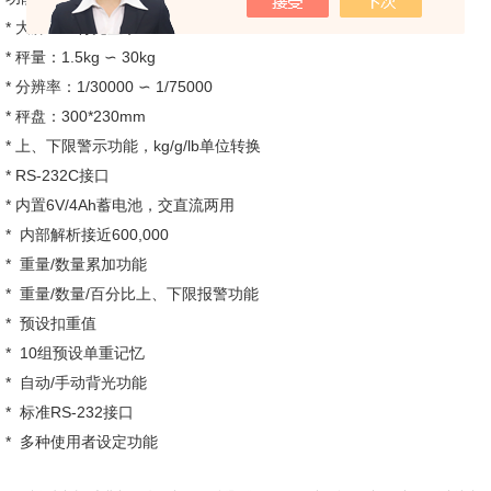
*
LCD
大屏
背光显示
*
1.5kg
30kg
秤量：
∽
*
1/30000
1/75000
分辨率：
∽
*
300*230mm
秤盘：
*
kg/g/lb
上、下限警示功能，
单位转换
* RS-232C
接口
*
6V/4Ah
内置
蓄电池，交直流两用
*
600,000
内部解析接近
*
/
重量
数量累加功能
*
/
/
重量
数量
百分比上、下限报警功能
*
预设扣重值
*
10
组预设单重记忆
*
/
自动
手动背光功能
*
RS-232
标准
接口
*
多种使用者设定功能