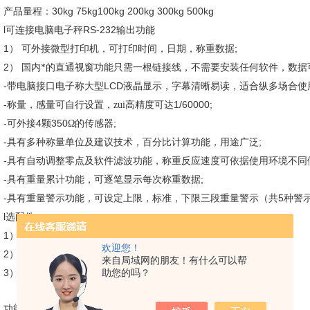
30kg 75kg100kg 200kg 300kg 500kg
产品量程：
l
RS-232
可连接电脑电子秤
输出功能
1）
;
可外接微型打印机，可打印时间，日期，称重数据
2）
国内*的直通视窗功能只需一根链接线，不需要安装任何软件，数据
-
LCD
带电脑接口电子称大型
液晶显示，字幕清晰易读，适合纵多场合使
-
1/60000;
称量，感量可自行设置，zui高精度可达
-
4
350
;
可外接
颗
Ω的传感器
-
;
具有多种称量单位及建议技术，百分比计算功能，用途广泛
-
具有自动调整零点及软件滤波功能，称重反应速度可依据使用环境不同
-
;
具有重量累计功能，可逐笔显示每次称重数据
-
（
5
具有重量警示功能，可设定上限，标准，下限三段重量警示
共
种警
l
:
选配件
1）
4-20mA
1-10V
;
模拟信号输出功能，
或
方式
欢迎您！
2）
;
开关信号输出功能
来自局域网的朋友！有什么可以帮
3）
助您的吗？
可外接三色报警灯实现声光报警
功能介绍