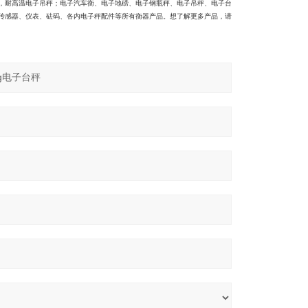
，耐高温电子吊秤；电子汽车衡、电子地磅、电子钢瓶秤、电子吊秤、电子台
传感器、仪表、砝码、各内电子秤配件等所有衡器产品。想了解更多产品，请