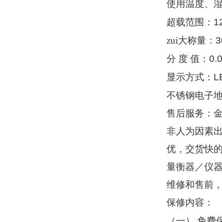
使用温度、
1
超载范围：
3
zui大称量：
0.
分
度
值：
L
显示方式：
不锈钢电子
售后服务：
非人为因素
优，交货快
量衡器／仪
维修和售前
保修内容：
（
）
一
免费