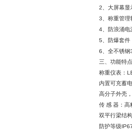
2
、大屏幕显
3
、称重管理
4
、防浪涌电
5
、防爆套件
6
、全不锈钢
三、功能特
L
称重仪表：
内置可充蓄
高分子外壳
传
感
器：高
双平行梁结
IP67
防护等级