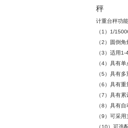
秤
计重台秤功
1
1/1500
（
）
2
（
）圆倒角
3
1-
（
）适用
4
（
）具有单
5
（
）具有多
6
（
）具有重
7
（
）具有累
8
（
）具有自
9
（
）可采用
10
（
）可选