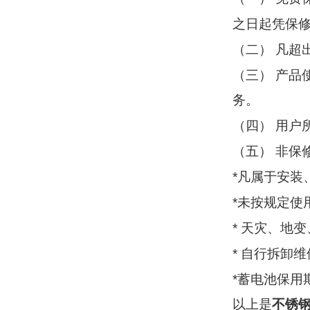
之日起凭保
（
）
二
凡超
（
）
三
产品
务。
（
）
四
用户
（
）
五
非保
*
凡属于安装
*
未按规定使
*
天灾、地变
*
自行拆卸维
*
蓄电池保用
以上是
不锈