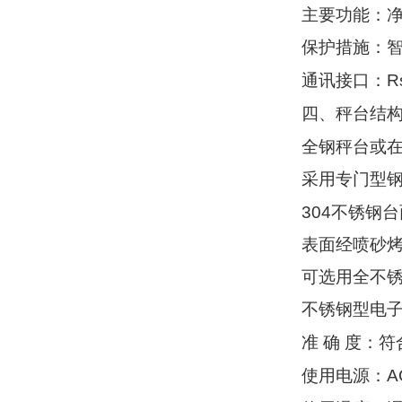
主要功能：
保护措施：
R
通讯接口：
四、秤台结
全钢秤台或
采用专门型
304
不锈钢台
表面经喷砂
可选用全不
不锈钢型电
准
确
度：符
A
使用电源：