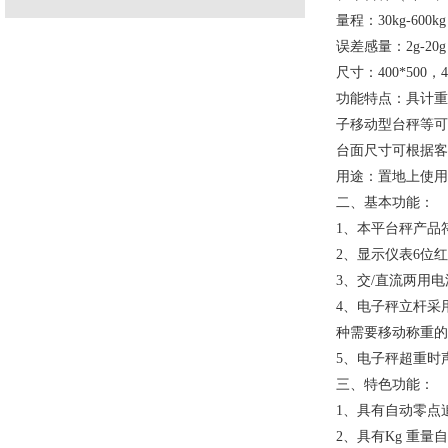
量程：30kg-600kg
误差感量：2g-20g
尺寸：400*500，
功能特点：具计重
子移动型台秤等可
台面尺寸可根据客
用途：置地上使用
二、基本功能：
1、本
平台秤
产品
2、显示仪表6位红
3、交/直流两用
4、电子秤立杆采
种需要移动称重的
5、电子秤超重时
三、特色功能：
1、具有自动零点
2、具有Kg 重量