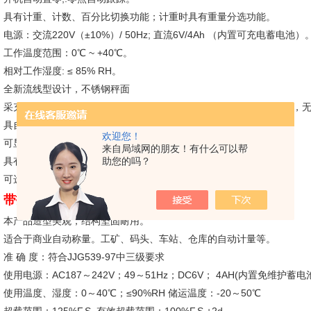
具有计重、计数、百分比切换功能；计重时具有重量分选功能。
电源：交流220V（±10%）/ 50Hz; 直流6V/4Ah （内置可充电蓄电池）
工作温度范围：0℃ ~ +40℃。
相对工作湿度: ≤ 85% RH。
全新流线型设计，不锈钢秤面
采充、插式两用电源，内建充电装置，每次充电至少可使用120小时，
具自动校正功能
欢迎您！
可显示总重、单位重量、数量，并可连续累计数量达99次
来自局域网的朋友！有什么可以帮
具有数量警示设定功能
助您的吗？
可选购RS-232输出介面外接电脑或外接自黏式标签机
带打印电子台秤产品、上海平台电子秤
本产品造型美观，结构坚固耐用。
适合于商业自动称量。工矿、码头、车站、仓库的自动计量等。
准 确 度：符合JJG539-97中三级要求
使用电源：AC187～242V；49～51Hz；DC6V； 4AH(内置免维护蓄电
使用温度、湿度：0～40℃；≤90%RH 储运温度：-20～50℃