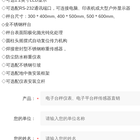
◇可选1.2英寸LED显示
◇可选配RS-232通讯端口，可连接电脑、印表机或大型户外显示器
◇秤台尺寸：300＊400mm, 400＊500mm, 500＊600mm,
◇全不锈钢秤台
◇秤台表面阳极化抛光钝化处理
◇圆柱头摇摆式自动复位传力机构
◇焊接密封型不锈钢称重传感器 。
◇防尘防水称重仪表
◇可选配不锈钢引坡
◇可选配地中衡安装框架
◇可选配仪表安装立杆
产品：
您的单位：
您的姓名：