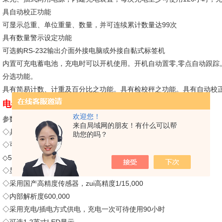
具自动校正功能
可显示总重、单位重量、数量，并可连续累计数量达99次
具有数量警示设定功能
可选购RS-232输出介面外接电脑或外接自黏式标签机
内置可充电蓄电池，充电时可以开机使用。开机自动置零,零点自动跟踪
分选功能。
具有简易计数、计重及百分比之功能。具有检校秤之功能。具有自动校
电子台秤仪表、电子平台秤传感器直销
欢迎您！
参数：
来自局域网的朋友！有什么可以帮
◇具计重单位选择、检重、累加、累显、净/毛重切换等功能
助您的吗？
◇可选参数的动物秤功能
◇52mm大型LCD显示,附白色LED背光
◇显示器角度可任意调节，方便操作
◇采用国产高精度传感器，zui高精度1/15,000
◇内部解析度600,000
◇采用充电/插电方式供电，充电一次可待使用90小时