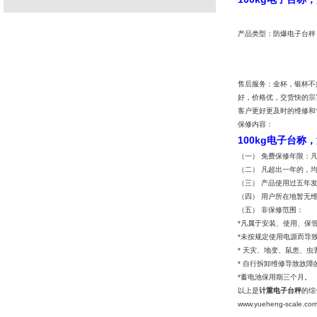
产品类型：防爆电子台秤
售后服务：金杯，银杯不
好，价格优，交货快的宗
客户更好更及时的维修和
保修内容：
100kg电子台
（一） 免费保修年限：
（二） 凡超出一年的，
（三） 产品使用过五年
（四） 用户所在地暂无
（五） 非保修范围：
*凡属于安装、使用、保
*未按规定使用电源而导
* 天灾、地变、鼠患、虫
* 自行拆卸维修导致故障
*蓄电池保用期三个月。
以上是
计重电子台秤
的综
www.yueheng-scale.co