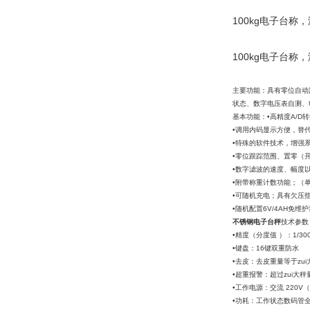
100kg电子台
100kg电子台
主要功能：具有零位自动
状态、数字电压表自测、
基本功能：•高精度A/D转
•调用内码显示方便，替
•特殊的软件技术，增强
•零位跟踪范围、置零（
•数字滤波的速度、幅度
•附带称重计数功能；（
•可随机充电；具有欠压
•随机配置6V/4AH免
不锈钢电子台秤
技术参数
•精度（分度值 ）：1/
•键盘：16键双重防
•去皮：去皮重量等于z
•超重报警：超过zui大
•工作电源：交流 220V（
•功耗：工作状态数码管全