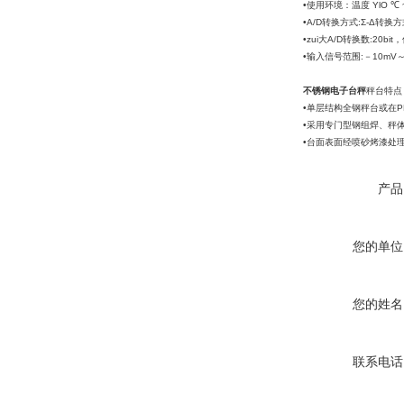
•使用环境：温度 YlO ℃ 
•A/D转换方式:Σ-Δ转换
•zui大A/D转换数:20b
•输入信号范围:－10mV～
不锈钢电子台秤
秤台特点
•单层结构全钢秤台或在
•采用专门型钢组焊、秤
•台面表面经喷砂烤漆处
产品
您的单位
您的姓名
联系电话