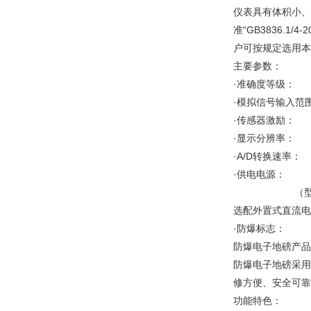
仪表具有体积小、
准“GB3836.1
户可按规定选用本
主要参数：
·准确度等级：
·模拟信号输入范围
·传感器激励： 
·显示分辨率： 1
·A/D转换速率
·供电电源： 
（型号为A
选配外置式直流电
·防爆标志： Ex
防爆电子地磅产品
防爆电子地磅采用
修方便、安全可靠
功能特色：