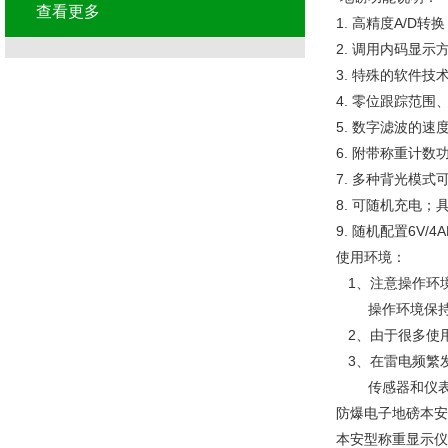
查看更多
1. 高精度A/D转
2. 调用内码显
3. 特殊的软件
4. 零位跟踪范
5. 数字滤波的
6. 附带称重计
7. 多种背光模式
8. 可随机充电
9. 随机配置6V/
使用环境：
1、注意操作环
操作环境保持干
2、由于很多使
3、在雷电频繁
传感器和仪表都
防爆电子地磅本安
本安型称重显示仪