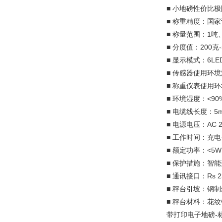
■ 小地磅性价比
■ 称重精度：国
■ 称量范围：1吨
■ 分度值：200克
■ 显示模式：6L
■ 传感器使用环境温
■ 称重仪表使用环
■ 环境湿度：<90
■ 电缆线长度：5
■ 电源电压：AC 2
■ 工作时间：充
■ 额定功率：<5
■ 保护措施：智
■ 通讯接口：Rs
■ 秤台引坡：钢制
■ 秤台材料：花纹
带打印电子地磅-