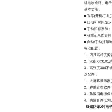
机电改造秤、电子
基本功能：
■ 置零(开机/手
■ 日期和时间显示
■ 手动贮存累加；
■ 称重记录贮存
■ 自动/手动打印
标准配置：
1、四只高精度剪
2、汉衡XK31
3、高强度304
选配件：
1、大屏幕显示器(
2、称重管理软件
3、防浪涌电源保
4、防爆套件(EXIBII
碳钢防爆2吨电子