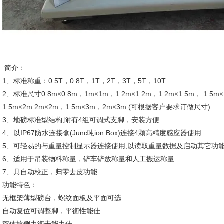
简介：
1、标准称重：0.5T，0.8T，1T，2T，3T，5T，10T
2、标准尺寸0.8m×0.8m，1m×1m，1.2m×1.2m，1.2m×1.5m， 1.5m×
1.5m×2m 2m×2m，1.5m×3m，2m×3m (可根据客户要求订做尺寸)
3、地磅标准型结构,附有4组可调式支脚，安装方便
4、以IP67防水连接盒(Junc吨ion Box)连接4颗高精度感应器使用
5、可轻易的与重量控制显示器连接使用,以读取重量数据及启动其它功
6、适用于吊装物料称量，铲车铲放称量和人工搬运称量
7、具自动校正，归零去皮功能
功能特色：
无框架薄型磅台，螺纹面板及平面可选
自动复位可调整脚，平衡性能佳