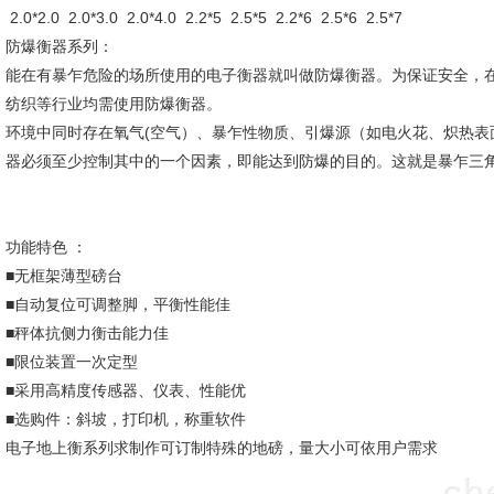
2.0*2.0 2.0*3.0 2.0*4.0 2.2*5 2.5*5 2.2*6 2.5*6 2.5*7
防爆衡器系列：
能在有暴乍危险的场所使用的电子衡器就叫做防爆衡器。为保证安全，
纺织等行业均需使用防爆衡器。
环境中同时存在氧气(空气）、暴乍性物质、引爆源（如电火花、炽热表
器必须至少控制其中的一个因素，即能达到防爆的目的。这就是暴乍三
功能特色 ：
■无框架薄型磅台
■自动复位可调整脚，平衡性能佳
■秤体抗侧力衡击能力佳
■限位装置一次定型
■采用高精度传感器、仪表、性能优
■选购件：斜坡，打印机，称重软件
电子地上衡系列求制作可订制特殊的地磅，量大小可依用户需求