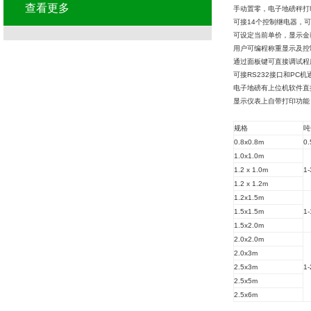
查看更多
手动置零，电子地磅秤打
可接14个控制继电器，可
可设定当前单价，显示金
用户可编程称重显示及控
通过面板键可直接调试程
可接RS232接口和PC机
电子地磅有上位机软件直
显示仪表上自带打印功能，
规格
吨
0.8x0.8m
0.
1.0x1.0m
1.2 x 1.0m
1-
1.2 x 1.2m
1.2x1.5m
1.5x1.5m
1-
1.5x2.0m
2.0x2.0m
2.0x3m
2.5x3m
1-
2.5x5m
2.5x6m