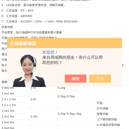
4、LED发光管，显示效果穿透性强，清晰不刺眼；
5、工作温度：0℃～40℃
6、工作湿度：≤90%RH
7、工作电压：AC220V（-15%～＋10%）50Hz DC6V4AH
仪表功能
手动置零，电子地磅秤打印当前重量和累计重量
可接14个控制继电器，可按12路开关量输入
可设定当前单价，显示金额
用户可编程称重显示及控制，电子地磅秤预选控制流程、控制参数及时修正
欢迎您！
通过面板键可直接调试程序，电子地磅秤已编通用程序8个可供调用
来自局域网的朋友！有什么可以帮
可接RS232接口和PC机通讯
助您的吗？
电子地磅有上位机软件直接在PC机上调试，重量累计次数可达万以上，称量误差有自动校正功能
显示仪表上自带打印功能，可打印出称出数据，时间，日期，公司名称等....
规格
吨位
感量选择
功能选择
0.8x0.8m
0.5t
0.2kg
1.0x1.0m
0.2kg~0.5kg
1.2 x 1.0m
1-3t
可选：
1.2 x 1.2m
打印功能
1.2x1.5m
0.2kg~0.5kg~1kg
报警功能
1.5x1.5m
1-10t
上下限控制功能
1.5x2.0m
4-20毫安控制功能
2.0x2.0m