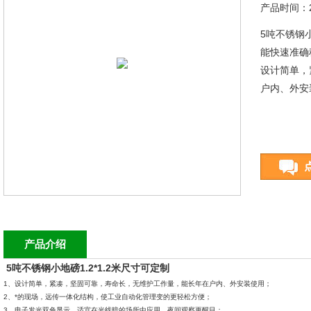
产品时间：20
5吨不锈钢小
能快速准确
设计简单，
户内、外安
产品介绍
5吨不锈钢小地磅1.2*1.2米尺寸可定制
1、设计简单，紧凑，坚固可靠，寿命长，无维护工作量，能长年在户内、外安装使用；
2、*的现场，远传一体化结构，使工业自动化管理变的更轻松方便；
3、电子发光双色显示，适宜在光线暗的场所中应用，夜间观察更醒目；