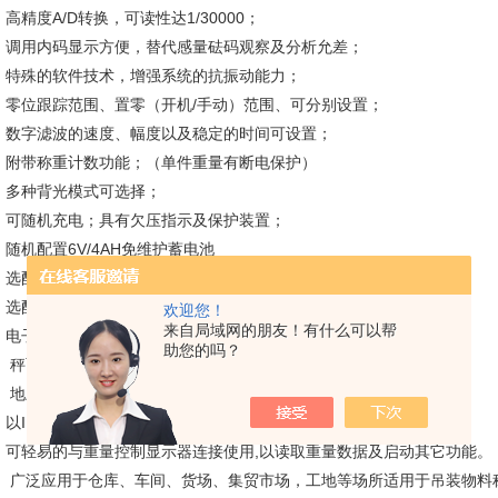
高精度A/D转换，可读性达1/30000；
调用内码显示方便，替代感量砝码观察及分析允差；
特殊的软件技术，增强系统的抗振动能力；
零位跟踪范围、置零（开机/手动）范围、可分别设置；
数字滤波的速度、幅度以及稳定的时间可设置；
附带称重计数功能；（单件重量有断电保护）
多种背光模式可选择；
可随机充电；具有欠压指示及保护装置；
随机配置6V/4AH免维护蓄电池
选配RS-232通讯口，波特率可选，通讯方式可选；
选配20mA电流环大屏幕通讯口；
欢迎您！
来自局域网的朋友！有什么可以帮
电子地磅产品介绍：
助您的吗？
秤面以实厚为6mm的花纹钢材质及槽钢骨架为基础,坚固耐用。
地上衡标准型结构,附有4组可调式支脚，安装方便。
以IP67防水连接盒（Junction Box）连接4颗高精度感应器使用。
可轻易的与重量控制显示器连接使用,以读取重量数据及启动其它功能。
广泛应用于仓库、车间、货场、集贸市场，工地等场所适用于吊装物料