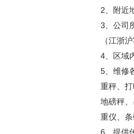
2、附近
3、公司
（江浙沪
4、区域
5、维修
重秤、打
地磅秤、
重仪、条
6、提供