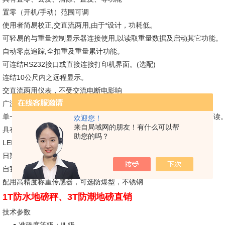
置零（开机/手动）范围可调
使用者简易校正,交直流两用,由于*设计，功耗低。
可轻易的与重量控制显示器连接使用,以读取重量数据及启动其它功能。
自动零点追踪,全扣重及重量累计功能。
可连结RS232接口或直接连接打印机界面。(选配)
连结10公尺内之远程显示。
交直流两用仪表，不受交流电断电影响
广泛应用于仓库、车间、货场、集贸市场。
单一窗口红色灯管显示，可在多种不同的作业环境中方便使用清晰易读
欢迎您！
来自局域网的朋友！有什么可以帮
具有键盘设定与校正
助您的吗？
LED,LCD两种显示模式可选
日期和时间显示（注：掉电不保存）
自我诊断功能：多种错误信息提示及告警
配用高精度称重传感器，可选防爆型，不锈钢
1T防水地磅秤、3T防潮地磅直销
技术参数