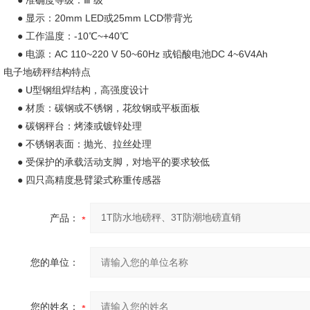
● 准确度等级：Ⅲ 级
● 显示：20mm LED或25mm LCD带背光
● 工作温度：-10℃~+40℃
● 电源：AC 110~220 V 50~60Hz 或铅酸电池DC 4~6V4Ah
电子地磅秤结构特点
● U型钢组焊结构，高强度设计
● 材质：碳钢或不锈钢，花纹钢或平板面板
● 碳钢秤台：烤漆或镀锌处理
● 不锈钢表面：抛光、拉丝处理
● 受保护的承载活动支脚，对地平的要求较低
● 四只高精度悬臂梁式称重传感器
产品：
您的单位：
您的姓名：