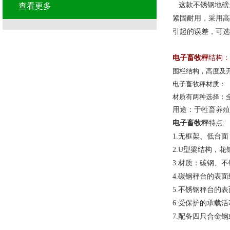
这款不锈钢地磅
查看更多
紧固耐用，采用高
引起的误差，可选
电子畜牧秤
结构：
围栏结构，高度及
电子畜牧秤材质：
材质有两种选择：
用途：于牲畜养殖
电子畜牧秤
特点:
1.无框架、低台
2.U型梁结构，
3.材质：碳钢、
4.碳钢秤台的表
5.不锈钢秤台的
6.受保护的承载
7.配备四只合金