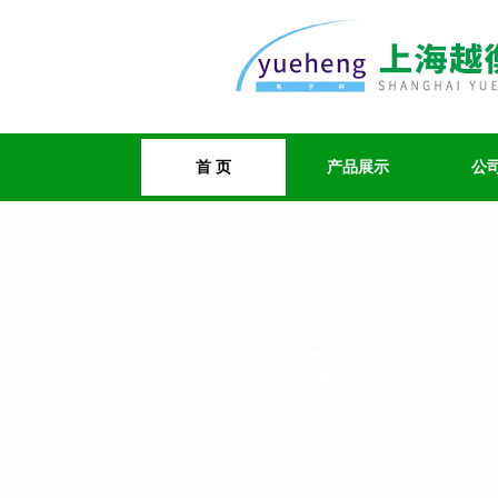
首 页
产品展示
公