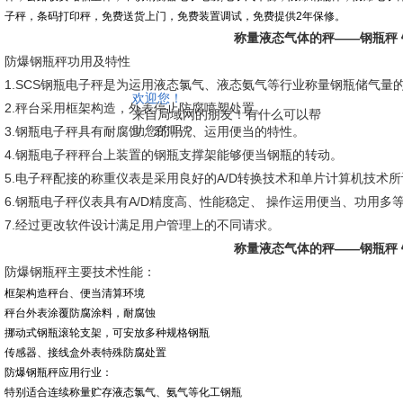
子秤，条码打印秤，免费送货上门，免费装置调试，免费提供2年保修。
称量液态气体的秤——钢瓶秤
防爆钢瓶秤功用及特性
1.SCS钢瓶电子秤是为运用液态氯气、液态氨气等行业称量钢瓶储气量
欢迎您！
2.秤台采用框架构造，外表停止防腐喷塑处置。
来自局域网的朋友！有什么可以帮
助您的吗？
3.钢瓶电子秤具有耐腐蚀、易清洗、运用便当的特性。
4.钢瓶电子秤秤台上装置的钢瓶支撑架能够便当钢瓶的转动。
5.电子秤配接的称重仪表是采用良好的A/D转换技术和单片计算机技术
6.钢瓶电子秤仪表具有A/D精度高、性能稳定、 操作运用便当、功用多
7.经过更改软件设计满足用户管理上的不同请求。
称量液态气体的秤——钢瓶秤
防爆钢瓶秤主要技术性能：
框架构造秤台、便当清算环境
秤台外表涂覆防腐涂料，耐腐蚀
挪动式钢瓶滚轮支架，可安放多种规格钢瓶
传感器
、接线盒外表特殊防腐处置
防爆钢瓶秤应用行业：
特别适合连续称量贮存液态氯气、氨气等化工钢瓶