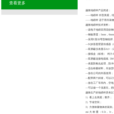
查看更多
越衡地磅秤产品简述：
——
地磅秤
外型美观，结
——
地磅秤
适于用吊装
越衡地磅秤技术资料：
—该电子地磅采用花纹钢
—钢板厚度：
5mm
，
6mm
—采用
U
形冷弯型钢组焊
—
SQB
形悬臂梁传感器（
—双屏蔽仪表显示
A1+
（
—接线盒（标准）
柯力
—双屏蔽连接电缆线
5M
—表面防氧化处理，防冲
—适合称量材料，吊放货
—放在公司的外面使用；
—配带两个斜坡，可以订
—放在工厂车间内，空地
—可以做一个浅基坑，把
越衡生产的地磅秤具有以
1）
看上去美观；整齐；
2）
节省空间；
3）
方便称量物体的装卸
zui
大
称
重
：
0.5t
，
1t
，