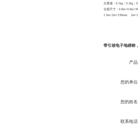
分度值：
0.1kg
；
0.2kg
；
0
台面尺寸：
0.8m
×
0.8m
×
9
1.5m
×
2m
×
130mm
2m
×
带引坡电子地磅称
产品
您的单位
您的姓名
联系电话