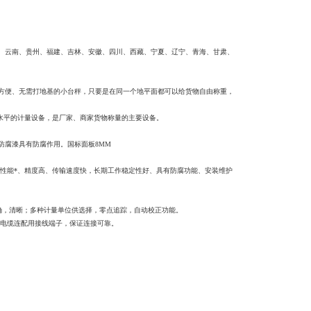
、云南、贵州、福建、吉林、安徽、四川、西藏、宁夏、辽宁、青海、甘肃、
方便、无需打地基的小台秤，只要是在同一个地平面都可以给货物自由称重，
水平的计量设备，是厂家、商家货物称量的主要设备。
防腐漆具有防腐作用。国标面板8MM
量性能*、精度高、传输速度快，长期工作稳定性好、具有防腐功能、安装维护
读数精确，清晰；多种计量单位供选择，零点追踪，自动校正功能。
号电缆连配用接线端子，保证连接可靠。