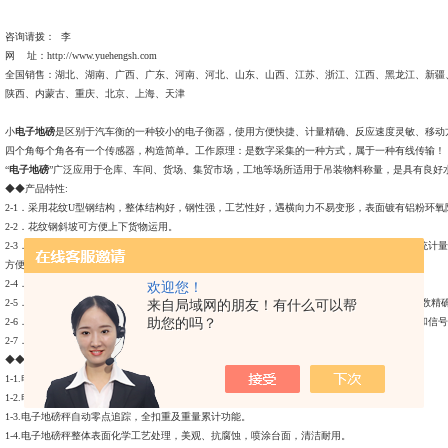
咨询请拨： 李
网 址：http://www.yuehengsh.com
全国销售：湖北、湖南、广西、广东、河南、河北、山东、山西、江苏、浙江、江西、黑龙江、新疆
陕西、内蒙古、重庆、北京、上海、天津
小
电子地磅
是区别于汽车衡的一种较小的电子衡器，使用方便快捷、计量精确、反应速度灵敏、移动
四个角每个角各有一个传感器，构造简单。工作原理：是数字采集的一种方式，属于一种有线传输！
“
电子地磅
”广泛应用于仓库、车间、货场、集贸市场，工地等场所适用于吊装物料称量，是具有良好
◆◆产品特性:
2-1．采用花纹U型钢结构，整体结构好，钢性强，工艺性好，遇横向力不易变形，表面镀有铝粉环氧
2-2．花纹钢斜坡可方便上下货物运用。
2-3．用不锈钢称重传感器，（进口柯力传感器）自动复位的传力结构，具有超载保护功能。系统计
方便。
2-4．采用耐磨花纹钢，抗冲击力;表面处理：喷塑或喷漆
欢迎您！
2-5．XK3190-A12E仪表基本功能：置零（开机/手动）范围可调、连接地磅智能化显示仪表，
来自局域网的朋友！有什么可以帮
助您的吗？
2-6．连接全不锈钢防水接线盒，具有防腐功能、专业密封接头、耐用、密封性好；传感器连线和信
2-7．终身维护保养（可根据客户要求订制尺寸）。
◆◆电子地磅特点：
1-1.电子地磅秤面以实厚为6mm的花纹碳钢材质及碳钢骨架为基础，坚固耐用。
1-2.电子地磅秤以IP67防水连接盒（JunctionBox）连接4颗高精度感应器使用。
1-3.电子地磅秤自动零点追踪，全扣重及重量累计功能。
1-4.电子地磅秤整体表面化学工艺处理，美观、抗腐蚀，喷涂台面，清洁耐用。