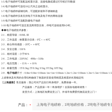
1-5.电子地磅秤可装配远程显示器、连接电脑或通过打印机打印数据
1-6.电子地磅秤可连结10公尺内之远程显示。
1-7.电子地磅秤碳钢结构，可选配斜坡和不锈钢称盘
1-8.电子地磅秤仪表支持电子汽车衡及电子秤的网络连接
1-9.电子地磅秤可选配防爆电子地磅
1-10.电子地磅秤可选交直流两用型仪表，停电可连续使用8小时。
◆◆电子地磅技术参数：
2-1．精度等级：01ML III
2-2．工作温度：称重显示仪表：0℃～＋40℃
2-3．称台和传感器：-20℃～＋60℃
2-4．安全过载：150％
2-5．相对湿度：小于90％
2-6．工作电源：220VAC 49Hz～51Hz
2-7．电压范围：－15％～＋10％
2-8．称量范围：1T/0.5kg 2T/0.5kg 3/1kg 5T/2kg 10T/3kg
2-9．
电子地磅
尺寸：0.8m×0.8m×110mm 1m×1m×110mm 1.2m×1.2m×110mm 1.2m×1.5m×110mm 1.
上述整体及布局的合理结构确保了衡器的安装使用精度及精度的长期稳定性
【
上海越衡】
售后服务：我公司对产品实行终身维护，免费保修一年。
产品服务：产品质保一年！终身维护！全国各地都有销售！
发货方式：上海地区免费送货上门、外省市免费委托物流送货上门！
产品：