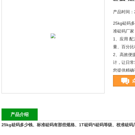
产品时间：20
25kg砝
准砝码厂家
1、应用 
量、百分比
2、高效便捷
计，让日常
您提供精确
3、坚固的
产品介绍
25kg砝码多少钱、标准砝码有那些规格、1T砝码*\砝码等级、校准砝码