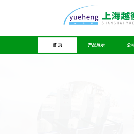
首 页
产品展示
公