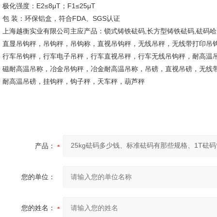
极化强度：E2≤8μT；F1≤25μT
包 装：环保铝盒，符合FDA、SGS认证
上海越衡实业有限公司主应产品：锁式铸铁砝码,长方型铸铁砝码,砝码
直显吊钩秤，吊钩秤，吊钩称，直视吊钩秤，无线吊秤，无线带打印吊
行车吊钩秤，行车电子吊秤，行车直视吊秤，行车无线吊钩秤，耐高温
磁耐高温吊称，冶金吊钩秤，冶金耐高温吊称，吊磅，直视吊磅，无线
耐高温吊磅，挂钩秤，钩子秤，天车秤，葫芦秤
产品：
您的单位：
您的姓名：