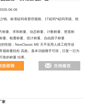
26-06-06
码多少钱、标准砝码有那些规格、1T砝码*\砝码等级、校
配方称量、求和称量、动态称量、计数称量、密度称
称量、检重称量、统计称量、自由因子称量
的性能：NewClassic ME 天平采用人体工程学设
常规称量轻松 高效。基本功能唾手可得，日复一日为
可靠的称量 结果。
金属机架，加固的机身，过载保护Z高可达
厂家