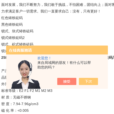
面对发展，我们不断努力，我们敢于挑战，不怕困难，团结向上；面对
力求满足客户一切需求。我们一直要求自己：没有，只有更好！
红色铸铁砝码
黑色铸铁砝码
锁式、块式铸铁砝码
锁式铸铁砝码2
锁式、砣式铸铁砝码
锁式铸铁砝码
25kg砝码多少钱、标准砝码有那些规格、1T砝码*\砝码等级、校准砝码
欢迎您！
来自局域网的朋友！有什么可以帮
助您的吗？
产品型号： 1mg-25kg 不锈钢砝码
品牌： 越衡
外形尺寸： 标准（mm）
标准等级：E2 F1 F2 M1 M2 M3
材 质：无磁不锈钢
密 度：7.94-7.96g/cm3
磁 化 率：<0.005