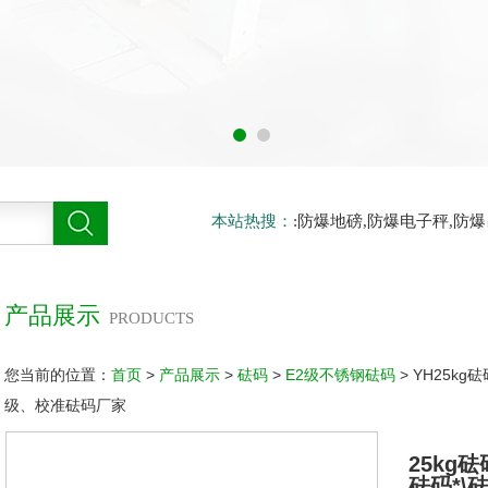
本站热搜：
:防爆地磅,防爆电子秤,防
产品展示
PRODUCTS
您当前的位置：
首页
>
产品展示
>
砝码
>
E2级不锈钢砝码
> YH25k
级、校准砝码厂家
25kg
砝码*