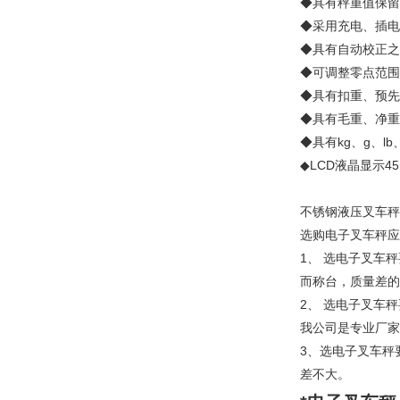
◆具有秤重值保留
◆采用充电、插电
◆具有自动校正之
◆可调整零点范围
◆具有扣重、预先
◆具有毛重、净重
◆具有kg、g、
◆LCD液晶显示
不锈钢液压叉车秤
选购电子叉车秤应
1、 选电子叉车
而称台，质量差的
2、 选电子叉车
我公司是专业厂家
3、选电子叉车秤
差不大。