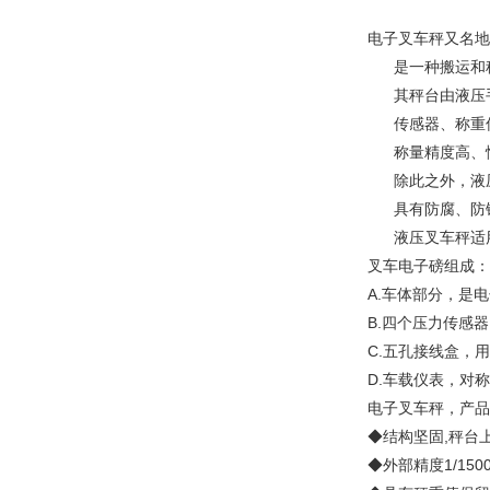
电子叉车秤又名地
是一种搬运和称
其秤台由液压手
传感器、称重仪
称量精度高、
除此之外，液压
具有防腐、防
液压叉车秤适用
叉车电子磅组成
A.车体部分，是
B.四个压力传感
C.五孔接线盒，
D.车载仪表，对
电子叉车秤，产品
◆结构坚固,秤台
◆外部精度1/150