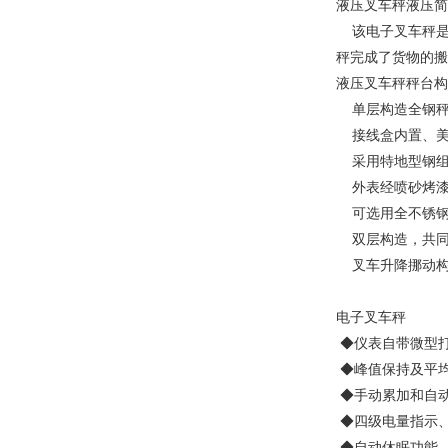
液压叉车秤液压简
该电子叉车秤是
秤完成了货物的搬
液压叉车秤秤台构
单层构造全钢秤
接线盒内置、美
采用特地型钢组
外表经喷砂烤漆
可选用全不锈钢
双层构造，共同
叉车升降挪动构
电子叉车秤
◆仪表自带微型打
◆峰值保持及平
◆手动累加和自
◆四级电量指示
◆自动休眠功能