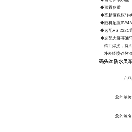
◆预置皮重
◆高精度数模转换技
◆随机配置6V/
◆选配RS-232
◆选配大屏幕通讯
精工焊接，持久
外表经喷砂烤漆
码头2t 防水
产品
您的单位
您的姓名