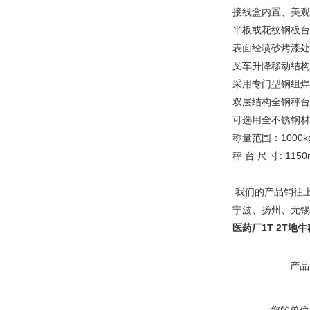
接线盒内置、美观
平板或花纹钢板台
表面经喷砂烤漆处
叉车升降移动结构
采用专门型钢组焊
双层结构全钢秤台
可选用全不锈钢材
称量范围：1000kg×0.
秤 台 尺 寸: 11
我们的产品销往
宁波、扬州、无锡
医药厂1T 2T地
产品