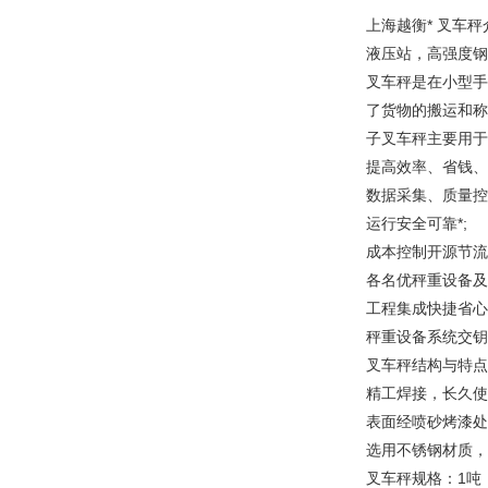
上海越衡* 叉车
液压站，高强度钢
叉车秤是在小型手
了货物的搬运和称
子叉车秤主要用于
提高效率、省钱、
数据采集、质量控
运行安全可靠*;
成本控制开源节流
各名优秤重设备及
工程集成快捷省心
秤重设备系统交钥
叉车秤结构与特点
精工焊接，长久使
表面经喷砂烤漆处
选用不锈钢材质，
叉车秤规格：1吨