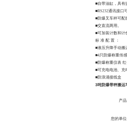
■自带油缸，具有
■RS232通讯接口
■防爆叉车秤可配
■交直流两用。
■可加装计数和计
标 准 配 置 ：
■液压升降手动搬
■4只防爆称重传
■防爆称重仪表 红色
■可充电电池、充电
■防浪涌接线盒
3吨防爆带秤搬运车
产品
您的单位