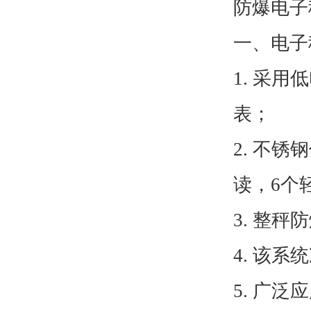
防爆电子
一、电子
1. 采
表；
2. 不
读，6个
3. 整秤防
4. 该
5. 广