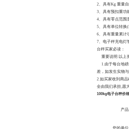
2、具有Kg 重量
3、具有预扣重功
4、具有零点范围
5、具有单位转换(K
6、具有重量累计
7、电子秤充电灯
台秤买家必读：
重要说明:以上资
1.由于每台地磅
差，如发生实物与
2.如买家收到商
全由我们承担,愿大
100kg电子台秤
产品
您的单位