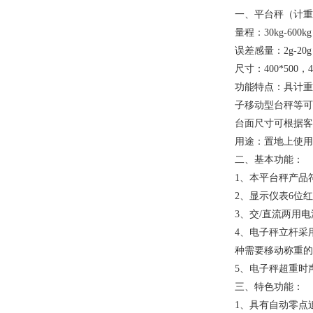
一、
平台秤
（计重
量程：30kg-600kg
误差感量：2g-20g
尺寸：400*500，
功能特点：具计重
子移动型台秤等可
台面尺寸可根据客
用途：置地上使用
二、基本功能：
1、本
平台秤
产品
2、显示仪表6位红
3、交/直流两用
4、电子秤立杆采
种需要移动称重的
5、电子秤超重时
三、特色功能：
1、具有自动零点