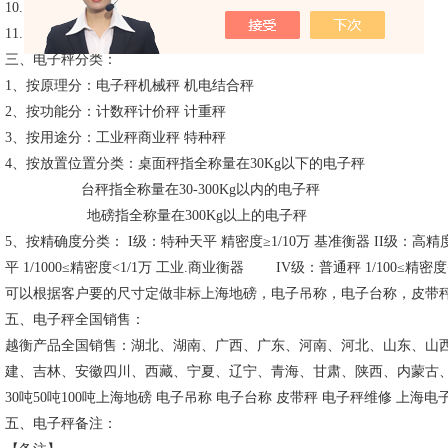
10. 特殊的软件技术，增强系统的抗振动能力；
11. 零位跟踪范围、置零(开机/手动)范围、可分别设置；
三、电子秤分类：
1、按原理分：电子秤机械秤 机电结合秤
2、按功能分：计数秤计价秤 计重秤
3、按用途分：工业秤商业秤 特种秤
4、按放置位置分类：桌面秤指全称量在30Kg以下的电子秤
台秤指全称量在30-300Kg以内的电子秤
地磅指全称量在300Kg以上的电子秤
5、按精确度分类： I级：特种天平 精密度≥1/10万 基准衡器 II级：高精度天
平 1/1000≤精密度<1/1万 工业.商业衡器 IV级：普通秤 1/100≤精密度<
可以根据客户要的尺寸定做非标上海地磅，电子吊称，电子台称，皮带
五、电子秤全国销售：
越衡产品全国销售：湖北、湖南、广西、广东、河南、河北、山东、山
建、吉林、安徽四川、西藏、宁夏、辽宁、青海、甘肃、陕西、内蒙古、重庆
30吨50吨100吨上海地磅 电子吊称 电子台称 皮带秤 电子秤维修 上海电子
五、电子秤备注：