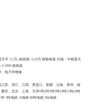
平 1/1万≤精密度<1/10万 精密衡器 III级：中精度天
1/1000 粗衡器
秤，电子秤维修
西江苏、浙江、江西、黑龙江、新疆、云南、贵州、福
、北京、上海、天津1吨2吨3吨5吨10吨15吨20吨
秤 3吨地磅_3t地磅 80吨地磅_80t地磅