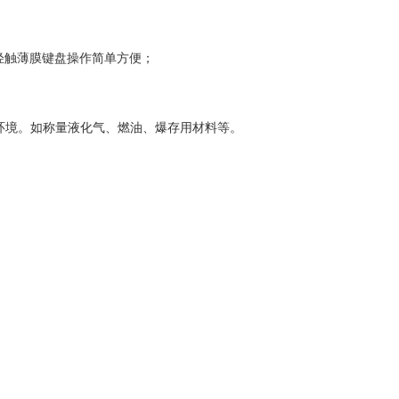
/D转换，
个轻触薄膜键盘操作简单方便；
尘环境。如称量液化气、燃油、爆存用材料等。