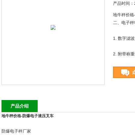
产品时间：20
地牛秤价格
二、电子秤
1. 数字
2. 附带
3. 多种背
4. 可随
5. 随机配
产品介绍
地牛秤价格-防爆电子液压叉车
6. 选配R
防爆电子秤厂家
7. 选配2