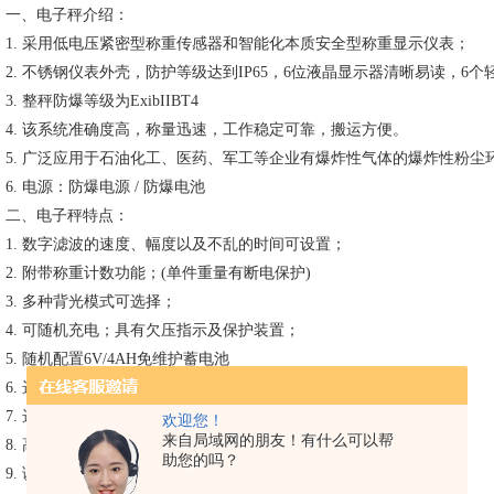
一、电子秤介绍：
1. 采用低电压紧密型称重传感器和智能化本质安全型称重显示仪表；
8. 高精度A
2. 不锈钢仪表外壳，防护等级达到IP65，6位液晶显示器清晰易读，6
3. 整秤防爆等级为ExibIIBT4
4. 该系统准确度高，称量迅速，工作稳定可靠，搬运方便。
5. 广泛应用于石油化工、医药、军工等企业有爆炸性气体的爆炸性粉
6. 电源：防爆电源 / 防爆电池
二、电子秤特点：
1. 数字滤波的速度、幅度以及不乱的时间可设置；
2. 附带称重计数功能；(单件重量有断电保护)
3. 多种背光模式可选择；
4. 可随机充电；具有欠压指示及保护装置；
5. 随机配置6V/4AH免维护蓄电池
6. 选配RS-232通信口，波特率可选，通信方式可选；
7. 选配20mA电流环大屏幕通信口
欢迎您！
来自局域网的朋友！有什么可以帮
8. 高精度A/D转换，可读性达1/30000；
助您的吗？
9. 调用内码显示利便，替换感量砝码观察及分析允差；