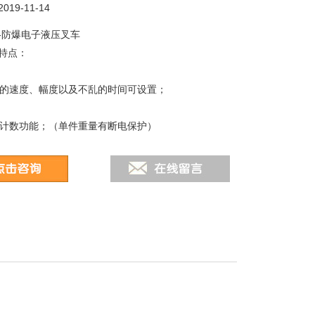
19-11-14
-防爆电子液压叉车
特点：
滤波的速度、幅度以及不乱的时间可设置；
称重计数功能；（单件重量有断电保护）
光模式可选择；
机充电；具有欠压指示及保护装置；
置6V/4AH免维护蓄电池
S-232通信口，波特率可选，通信方式可选；
0mA电流环大屏幕通信口