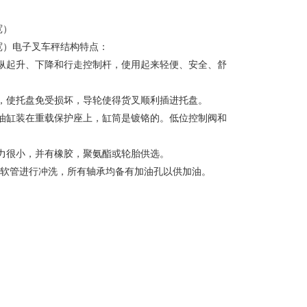
宽）
外宽）电子叉车秤结构特点：
纵起升、下降和行走控制杆，使用起来轻便、安全、舒
，使托盘免受损坏，导轮使得货叉顺利插进托盘。
油缸装在重载保护座上，缸筒是镀铬的。低位控制阀和
力很小，并有橡胶，聚氨酯或轮胎供选。
压软管进行冲洗，所有轴承均备有加油孔以供加油。