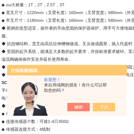
◆ zui大称量：1T，2T，2.5T，3T
◆ 宽叉尺寸：1220mm（叉臂长度）160mm（叉臂宽度）680mm（外
◆ 窄叉尺寸：1180mm（叉臂长度）160mm（叉臂宽度）580mm（
◆ 舵柄的造型适宜，操作者的手由坚固的保护器保护。用手可方便地操
服。
◆ 抗扭钢结构，货叉由高抗拉伸槽钢做成。叉尖做成圆形，插入托盘时
◆ 坚固的起升系统，能满足大多数的起升要求，并按标准要求镀锌。泵
溢流阀确保操作安全并延长使用寿命。
◆ 车轮运转灵活，并装有密封轴承，前后轮均由耐磨尼龙做成，滚动阻
◆ 液压系统和轴承*无须维护，但在情况下，如在潮湿的环境下或用高
欢迎您！
SCS-2T电子叉车秤-叉车电子磅秤价格
来自局域网的朋友！有什么可以帮
手动液压叉车电子称厂家报价，宁波1.5吨移动叉车秤
助您的吗？
电子叉车秤技术参数：
◆ 输入信号范围：-16mV～18mV
◆ 传感器供桥电源：DC3V
◆ 连接传感器个数：可接1-4只350Ω
◆ 传感器连接方式：4线制