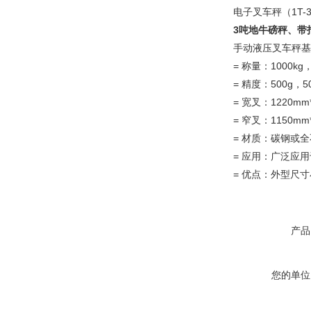
电子叉车秤（1T
3吨地牛磅秤、带
手动液压叉车秤基
= 称量：1000kg，
= 精度：500g，50
= 宽叉：1220mm*
= 窄叉：1150mm*
= 材质：碳钢或
= 应用：广泛应
= 优点：外型尺
产品
您的单位