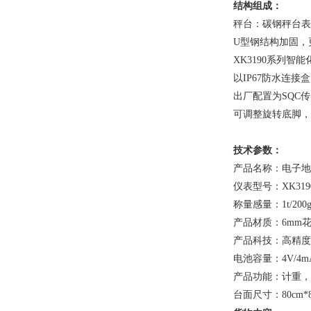
结构组成：
秤台：碳钢秤台表
U型钢结构加固，
XK3190系列智
以IP67防水连
出厂配置为SQC传
可调整旋转底脚，
技术参数：
产品名称：电子
仪表型号：XK3190
称量感量：1t/200g 2t
产品材质：6mm
产品科技：高精度
电池容量：4V/4
产品功能：计重，
台面尺寸：80cm*80c