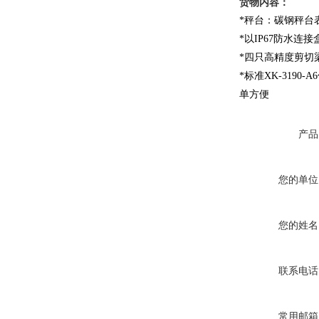
货物内容：
*秤台：碳钢秤台表
*以IP67防水连
*四只高精度剪切
*标准XK-319
单方便
产品
您的单位
您的姓名
联系电话
常用邮箱