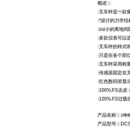
概述：
·叉车秤是一款
·*设计的力学
·zui小的离
·多款仪表可以
·叉车秤的样式
·只是在各个部
·叉车秤采用称
·传感器固定在
·红色数码管显
·100%.FS去皮
·120%.FS过
产品名称：
1
吨
产品型号：DCS