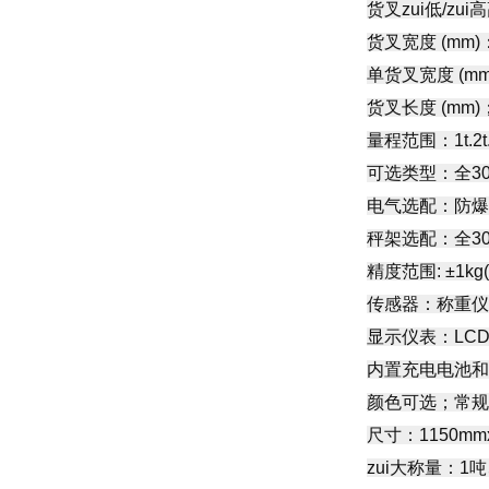
货叉zui低/zui高
货叉宽度 (mm)：
单货叉宽度 (mm
货叉长度 (mm)
量程范围：1t.2t.2
可选类型：全3
电气选配：防爆套件
秤架选配：全3
精度范围: ±1kg(0-
传感器：称重仪
显示仪表：LC
内置充电电池和
颜色可选；常规
尺寸：1150mmx
zui大称量：1吨