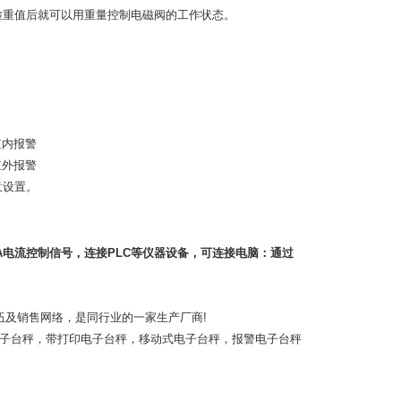
检重值后就可以用重量控制电磁阀的工作状态。
值内报警
值外报警
意设置。
。
A
电流控制信号，连接
PLC
等仪器设备，可连接电脑：通过
伍及销售网络，是同行业的一家生产厂商
!
子台秤，带打印电子台秤，移动式电子台秤，报警电子台秤