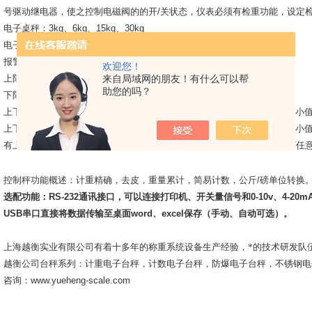
号驱动继电器，使之控制电磁阀的的开
/
关状态，仪表必须有检重功能，设定
电子桌秤：
3kg
、
6kg
、
15kg
、
30kg
电子台秤：
30kg
、
60kg
、
100kg
、
150kg
、
200kg
、
300kg
报警电子秤的声音报警及三色灯报警方式：
欢迎您！
上限报警：设定一个zui大值，物品高于设定的zui大值就报警
来自局域网的朋友！有什么可以帮
助您的吗？
下限报警：设定一个zui小值，物品低于设定的zui小值就报警
上下限内报警：设定一个zui大值，设定一个zui小值，物品在zui大值和zui小
上下限外报警：设定一个zui大值，设定一个zui小值，物品在zui大值和zui小
有上下限报警指示灯（红黄绿三种灯）并和声音报警同步。
报警范围值可任
控制秤功能概述：计重精确，去皮，重量累计，简易计数，公斤
/
磅单位转换
选配功能：
RS-232
通讯接口，可以连接打印机、开关量信号和
0-10v
、
4-20m
USB
串口直接将数据传输至桌面
word
、
excel
保存（手动、自动可选）。
上海越衡实业有限公司有着十多年的称重系统设备生产经验，*的技术研发队
越衡公司台秤系列：计重电子台秤，计数电子台秤，防爆电子台秤，不锈钢电
咨询：
www.yueheng-scale.com