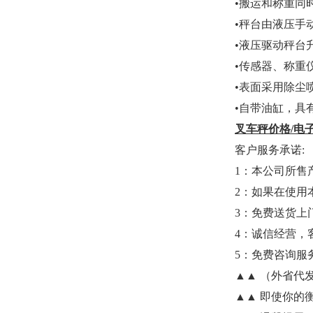
•
搬运和称重同
•
秤台由液压手
•
液压驱动秤台
•
传感器、称重
•
表面采用除尘
•
自带油缸，具
叉车秤价格
/
电
客户服务承诺
:
1
：本公司所售
2
：如果在使用
3
：免费送货上
4
：诚信经营，
5
：免费咨询服
▲▲
（外省代
▲▲
即使你的