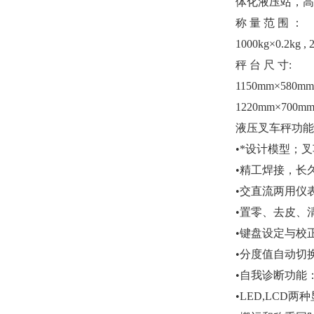
体化液压站，高
称 量 范 围 ：
1000kg×0.2kg , 
秤 台 尺 寸
:
1150mm×580m
1220mm×700m
液压叉车秤功能
•
*设计模型；
•
精工焊接，长
•
交直流两用仪
•
置零、去皮、
•
键盘设定与校
•
分度值自动切
•
自我诊断功能
•LED,LCD
两种