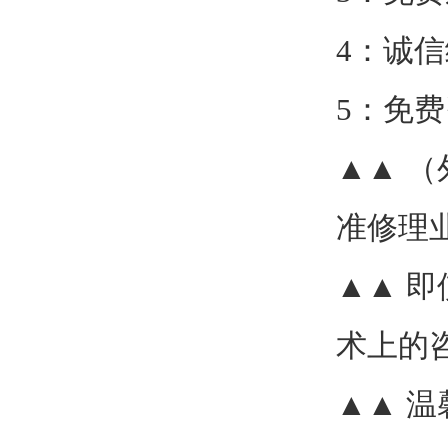
4
：诚信
5
：免费
▲▲
（
准修理
▲▲
即
术上的
▲▲
温