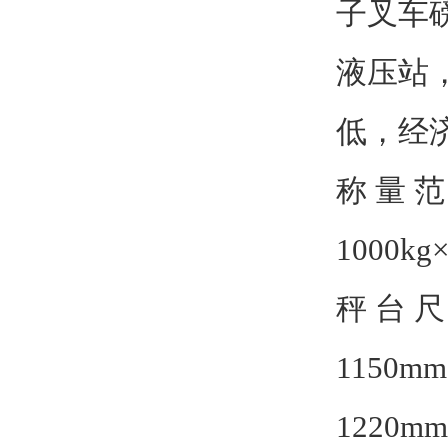
子叉车
液压站
低，经
称 量 范
1000kg×
秤 台 尺
1150m
1220m