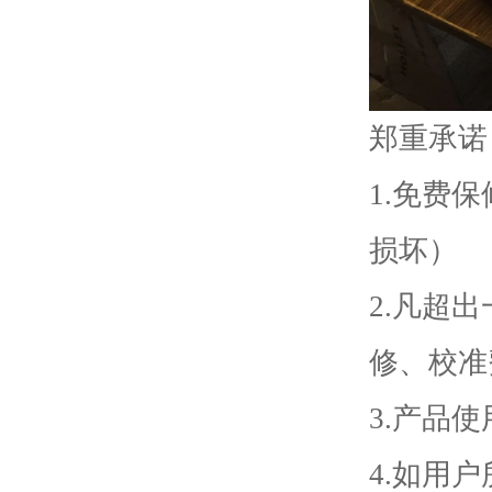
郑重承诺
1.免费
损坏）
2.凡超
修、校准
3.产品
4.如用