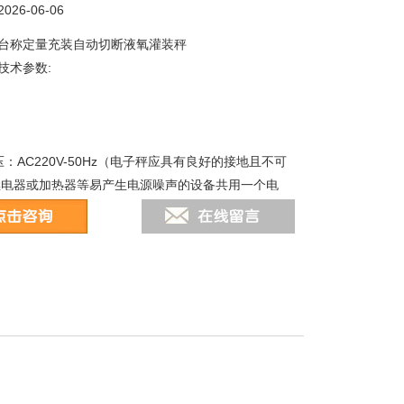
26-06-06
台称定量充装自动切断液氧灌装秤
技术参数:
：AC220V-50Hz（电子秤应具有良好的接地且不可
继电器或加热器等易产生电源噪声的设备共用一个电
：≤25W
：-196℃～40℃