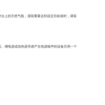
秤台上的天然气瓶，灌装重量达到设定目标值时，灌装
：≤90％R.H.
电 机、继电器或加热器等易产生电源噪声的设备共用一个
级：Ⅲ级 大秤量：1000kg 分度值：200g