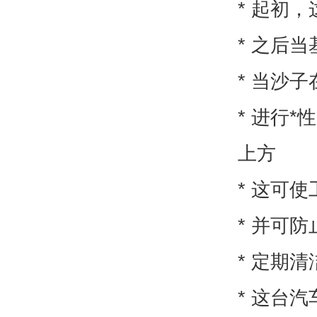
* 起初
* 之后
* 当沙
* 进行
上方
* 这可
* 并可
* 定期
* 这台