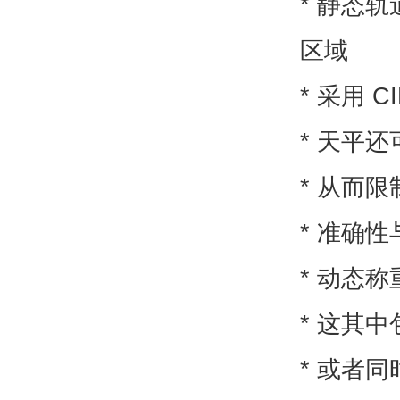
* 静态
区域
* 采用 
* 天平
* 从而
* 准确
* 动态
* 这其
* 或者