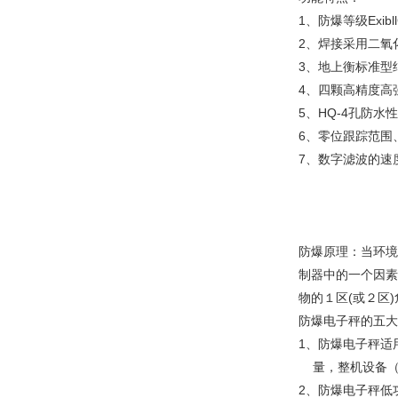
1、防爆等级ExibllC
2、焊接采用二氧
3、地上衡标准型
4、四颗高精度高
5、HQ-4孔防
6、零位跟踪范围
7、数字滤波的速
防爆原理：当环境
制器中的一个因素
物的１区(或２区
防爆电子秤的五大
1、防爆电子秤适
量，整机设备（
2、防爆电子秤低