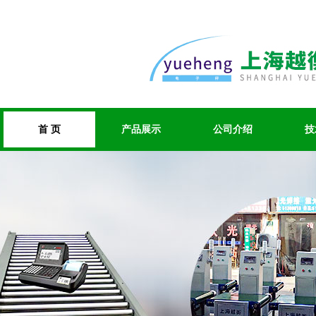
首 页
产品展示
公司介绍
技