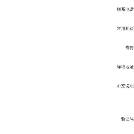
联系电话
常用邮箱
省份
详细地址
补充说明
验证码