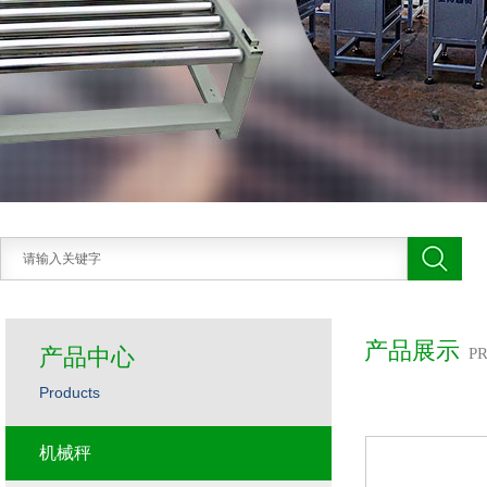
产品展示
产品中心
P
Products
机械秤