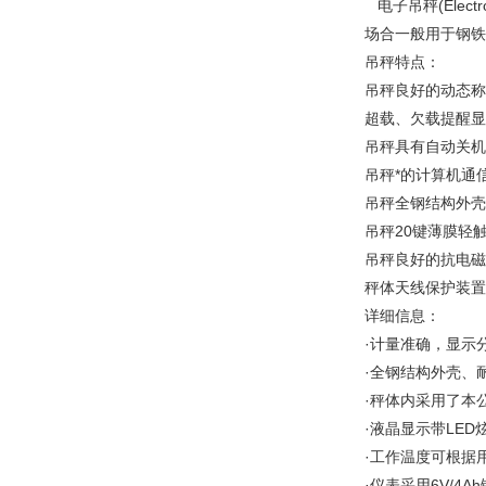
电子吊秤(Elec
场合一般用于钢铁
吊秤特点：
吊秤良好的动态称
超载、欠载提醒显
吊秤具有自动关机
吊秤*的计算机通
吊秤全钢结构外壳
吊秤20键薄膜轻
吊秤良好的抗电磁
秤体天线保护装置
详细信息：
·计量准确，显示
·全钢结构外壳、
·秤体内采用了本
·液晶显示带LE
·工作温度可根据用
·仪表采用6V/4