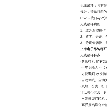
无线吊秤：具有显
统计，清单打印的
RS232接口与
无线吊秤功能：
1、红外遥控操作
2、置零、去皮、
3、分度值切换、
上海电子吊钩秤厂
无线吊秤特点：
·超长待机-能有
·中英文输入-中
·方便调频-收发
·自动休眠、自动
·累加、分类、打
可以减少麻烦，达
·自带微型打印机
·高强度铝镁合金