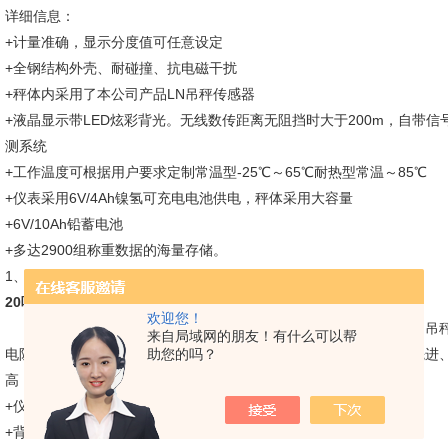
详细信息：
+计量准确，显示分度值可任意设定
+全钢结构外壳、耐碰撞、抗电磁干扰
+秤体内采用了本公司产品LN吊秤传感器
+液晶显示带LED炫彩背光。无线数传距离无阻挡时大于200m，自带
测系统
+工作温度可根据用户要求定制常温型-25℃～65℃耐热型常温～85℃
+仪表采用6V/4Ah镍氢可充电电池供电，秤体采用大容量
+6V/10Ah铅蓄电池
+多达2900组称重数据的海量存储。
1、电子吊秤产品特点和功能
20吨带小推车吊钩秤、不锈钢外壳电子吊秤
欢迎您！
越衡无线电子吊秤由秤体和仪表两部分组成。其中，秤体采用了吊
来自局域网的朋友！有什么可以帮
电阻应变式传感器（产品）和高可靠性的传力结构，仪表部分功能先进
助您的吗？
高，产品适用于规定量程范围内的称重计量，并具备以下功能：
+仪表体积小，重量轻，非常适合便携使用。
+背光显示，白天晚上清晰可见。