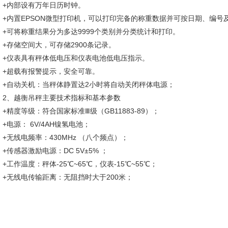
+内部设有万年日历时钟。
+内置EPSON微型打印机，可以打印完备的称重数据并可按日期、编号
+可将称重结果分为多达9999个类别并分类统计和打印。
+存储空间大，可存储2900条记录。
+仪表具有秤体低电压和仪表电池低电压指示。
+超载有报警提示，安全可靠。
+自动关机：当秤体静置达2小时将自动关闭秤体电源；
2、越衡吊秤主要技术指标和基本参数
+精度等级：符合国家标准Ⅲ级（GB11883-89）；
+电源： 6V/4AH镍氢电池；
+无线电频率：430MHz （八个频点）；
+传感器激励电源：DC 5V±5% ；
+工作温度：秤体-25℃~65℃，仪表-15℃~55℃；
+无线电传输距离：无阻挡时大于200米；